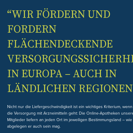
“WIR FÖRDERN UND
FORDERN
FLÄCHENDECKENDE
VERSORGUNGSSICHERH
IN EUROPA – AUCH IN
LÄNDLICHEN REGIONEN.
Nicht nur die Liefergeschwindigkeit ist ein wichtiges Kriterium, wen
die Versorgung mit Arzneimitteln geht: Die Online-Apotheken unser
Mitglieder liefern an jeden Ort im jeweiligen Bestimmungsland – wie
abgelegen er auch sein mag.